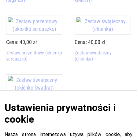
(organza)
kwadrat)
Cena: 40,00 zł
Cena: 40,00 zł
Zestaw prezentowy (okienko
Zestaw świąteczny
serduszko)
(choinka)
Cena: 40,00 zł
Zestaw świąteczny (okienko
kwadrat)